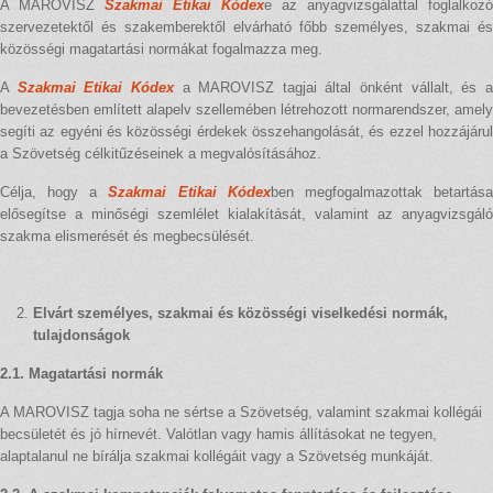
A MAROVISZ
Szakmai Etikai Kódex
e az anyagvizsgálattal foglalkozó
szervezetektől és szakemberektől elvárható főbb személyes, szakmai és
közösségi magatartási normákat fogalmazza meg.
A
Szakmai Etikai Kódex
a MAROVISZ tagjai által önként vállalt, és 
bevezetésben említett alapelv szellemében létrehozott normarendszer, amely
segíti az egyéni és közösségi érdekek összehangolását, és ezzel hozzájárul
a Szövetség célkitűzéseinek a megvalósításához.
Célja, hogy a
Szakmai Etikai Kódex
ben megfogalmazottak betartás
elősegítse a minőségi szemlélet kialakítását, valamint az anyagvizsgáló
szakma elismerését és megbecsülését.
Elvárt személyes, szakmai és közösségi viselkedési normák,
tulajdonságok
2.1. Magatartási normák
A MAROVISZ tagja soha ne sértse a Szövetség, valamint szakmai kollégái
becsületét és jó hírnevét. Valótlan vagy hamis állításokat ne tegyen,
alaptalanul ne bírálja szakmai kollégáit vagy a Szövetség munkáját.