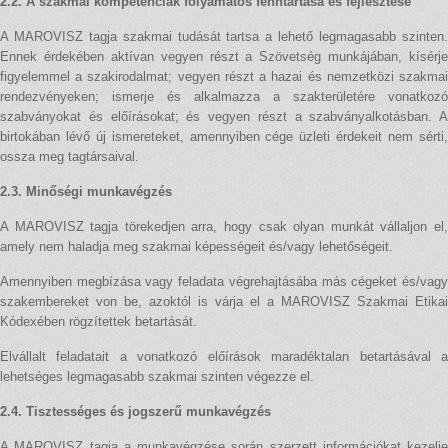
2.2. A szakmai kompetenciák folyamatos fenntartása és fejlesztése
A MAROVISZ tagja szakmai tudását tartsa a lehető legmagasabb szinten.
Ennek érdekében aktívan vegyen részt a Szövetség munkájában, kísérje
figyelemmel a szakirodalmat; vegyen részt a hazai és nemzetközi szakmai
rendezvényeken; ismerje és alkalmazza a szakterületére vonatkozó
szabványokat és előírásokat; és vegyen részt a szabványalkotásban. A
birtokában lévő új ismereteket, amennyiben cége üzleti érdekeit nem sérti,
ossza meg tagtársaival.
2.3. Minőségi munkavégzés
A MAROVISZ tagja törekedjen arra, hogy csak olyan munkát vállaljon el,
amely nem haladja meg szakmai képességeit és/vagy lehetőségeit.
Amennyiben megbízása vagy feladata végrehajtásába más cégeket és/vagy
szakembereket von be, azoktól is várja el a MAROVISZ Szakmai Etikai
Kódexében rögzítettek betartását.
Elvállalt feladatait a vonatkozó előírások maradéktalan betartásával a
lehetséges legmagasabb szakmai szinten végezze el.
2.4. Tisztességes és jogszerű munkavégzés
A MAROVISZ tagja a munkavégzése során szerzett információkat kezelje