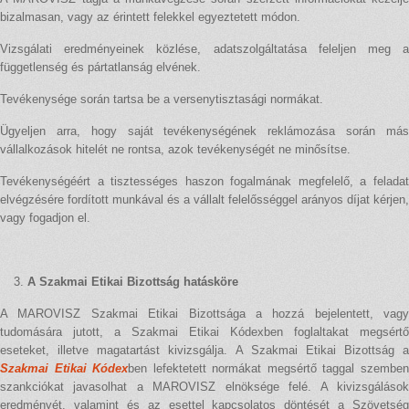
bizalmasan, vagy az érintett felekkel egyeztetett módon.
Vizsgálati eredményeinek közlése, adatszolgáltatása feleljen meg a
függetlenség és pártatlanság elvének.
Tevékenysége során tartsa be a versenytisztasági normákat.
Ügyeljen arra, hogy saját tevékenységének reklámozása során más
vállalkozások hitelét ne rontsa, azok tevékenységét ne minősítse.
Tevékenységéért a tisztességes haszon fogalmának megfelelő, a feladat
elvégzésére fordított munkával és a vállalt felelősséggel arányos díjat kérjen,
vagy fogadjon el.
A Szakmai Etikai Bizottság hatásköre
A MAROVISZ Szakmai Etikai Bizottsága a hozzá bejelentett, vagy
tudomására jutott, a Szakmai Etikai Kódexben foglaltakat megsértő
eseteket, illetve magatartást kivizsgálja. A Szakmai Etikai Bizottság a
Szakmai Etikai Kódex
ben lefektetett normákat megsértő taggal szembe
szankciókat javasolhat a MAROVISZ elnöksége felé. A kivizsgálások
eredményét, valamint és az esettel kapcsolatos döntését a Szövetség